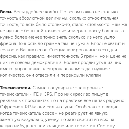
Весы. 
Весы удобнее колбы. По весам важна не столько 
точность абсолютной величины, сколько относительная 
точность, то есть было столько-то, стало - столько-то. Нам же 
не нужно с большой точностью измерять массу баллона, а 
нужно более-менее точно знать сколько из него ушло 
фреона. Точность до грамма там не нужна. Вполне хватит и 
точности Ваших весов. Специализированные весы для 
фреона, как правило, имеют точность 5 грамм, но и цена на 
них не совсем демократична. Более продвинутые из них 
имеют управление электроклапаном: задал нужное 
количество, они отвесили и перекрыли клапан.
Течеискатели. 
Самые популярные электронные 
течеискатели - ITE и CPS. Про них красиво пишут в 
рекламных проспектах, но на практике все не так радужно. 
С фреоном R134a они сильно тупят. Особенно это видно, 
когда течеискатель совсем не реагирует на явную, 
заметную визуально, утечку, но зато свистит во всю на 
какую-нибудь теплоизоляцию или герметик. Систему 