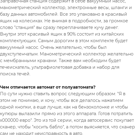
Заправочная станция содержит в себе вакуумный насос, 
манометрический коллектор, электронные весы, шланги и 
базу данных автомобилей. Все это упаковано в красивый 
ящик на колесиках. Не вникая в подробности, за громкое 
слово "станция" вы сразу переплачиваете кучу денег. 
Внутри этот красивый ящик в 90% состоит из китайских 
комплектующих. Самым дорогим в этом комплекте будет 
вакуумный насос. Очень желательно, чтобы был 
двухступенчатым. Манометрический коллектор желательно 
с мембранными кранами. Также вам необходим будет 
течеискатель, ультрафиолетовая добавка и набор для 
поиска течей.
Чем отличается автомат от полуавтомата?
По сути нужно ставить вопрос следующим образом: "Я в 
этом не понимаю, и хочу, чтобы все делалось нажатием 
одной кнопки, а еще лучше, как на бензоколонке и чтобы 
купюры вылазили прямо из этого аппарата. Готов потратить 
х000000 евро". Это из той серии, когда автосервис покупает 
сканер, чтобы "косить бабло", а потом выясняется, что сканер 
сам не находит неисправность в авто.