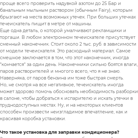
проще всего проверить надувкой азотом до 25 Бар и 
банальным мыльным раствором (обычным Fairy), которым 
брызгают на места возможных утечек. При больших утечках 
течеискатель пищит в метре от машины.
Еще одна деталь, о которой умалчивают рекламщики и 
торгаши. В любом электронном течеискателе присутствует 
сменный наконечник. Стоит около 2 тыс. руб. в зависимости 
от модели течеискателя. Это расходный материал. Самое 
смешное заключается в том, что этот наконечник, иногда 
"кончается" за один день. Наконечники сильно боятся влаги, 
паров растворителей и многого всего, что я не знаю. 
Наверняка, от паров бензина им тоже быстрая смерть.
Но, не смотря на все негативное, течеискатель иногда 
может здорово помочь обосновать необходимость разборки 
в салоне, чтобы добраться к испарителю и искать утечки в 
труднодоступных местах. Ну, и на некоторых клиентов 
способен произвести неизгладимое впечатление, как и 
красивая коробка установки.
Что такое установка для заправки кондиционера?