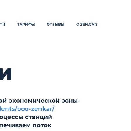
ТИ
ТАРИФЫ
ОТЗЫВЫ
О ZEN.CAR
и
бой экономической зоны
idents/ooo-zenkar/
роцессы станций
печиваем поток