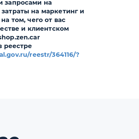
и запросами на
затраты на маркетинг и
а том, чего от вас
честве и клиентском
hop.zen.car
в реестре
tal.gov.ru/reestr/364116/?