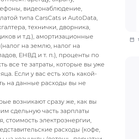
лефоны, видеонаблюдение, 
атой типа CarsCats и AutoData, 
галтера, технички, дворника, 
ков и т.д.), амортизационные 
налог на землю, налог на 
дов, ЕНВД и т. п.), проценты по 
ь все те затраты, которые вы уже 
ца. Если у вас есть хоть какой-
ть на данные расходы вы не 
ые возникают сразу же, как вы 
им сдельную часть зарплаты 
, стоимость электроэнергии, 
редставительские расходы (кофе, 
ды на хознужды (ветошь, перчатки, 