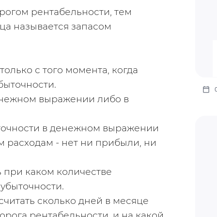
огом рентабельности, тем 
ца называется запасом 
олько с того момента, когда 
быточности.
енежном выражении либо в 
точности в денежном выражении 
 расходам - нет ни прибыли, ни 
 при каком количестве 
убыточности.
читать сколько дней в месяце 
орога рентабельности, и на какой 