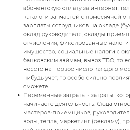
абонентскую оплату за интернет, те
каталоги запчастей с помесячной опл
зарплаты сотрудников на окладе (бух
оклад руководителя, оклады приемщи
отчисления, фиксированные налоги (
имущество, социальные налоги с окла
банковским займам, вывоз ТБО, то ест
несете на первое число каждого меся
нибудь учет, то особо сильно повлия
сможете.
Переменные затраты - затраты, котор
начинаете деятельность. Сюда относ
мастеров-приемщиков, руководителя
воды, тепла, маркетинг (рекламу), п
чай, сахар, вода), канцтовары, расхо