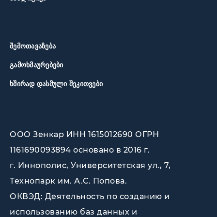
ᲨᲔᲛᲝᲗᲐᲕᲐᲖᲔᲑᲐ
ᲒᲐᲛᲝᲮᲛᲐᲣᲠᲔᲑᲔᲑᲘ
ᲮᲨᲘᲠᲐᲓ ᲓᲐᲡᲛᲣᲚᲘ ᲨᲔᲙᲘᲗᲕᲔᲑᲘ
ООО Зенкар ИНН 1615012690 ОГРН
1161690093894 основано в 2016 г.
г. Иннополис, Университетская ул., 7,
Технопарк им. А.С. Попова
.
ОКВЭД: Деятельность по созданию и
использованию баз данных и