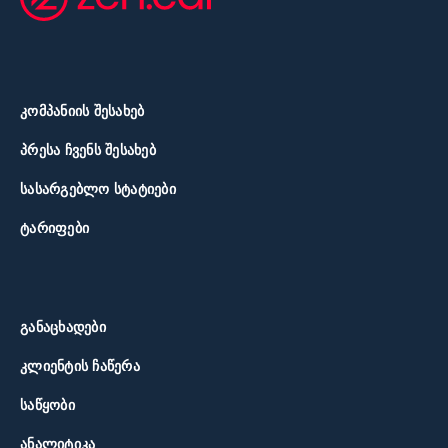
ᲙᲝᲛᲞᲐᲜᲘᲘᲡ ᲨᲔᲡᲐᲮᲔᲑ
ᲞᲠᲔᲡᲐ ᲩᲕᲔᲜᲡ ᲨᲔᲡᲐᲮᲔᲑ
ᲡᲐᲡᲐᲠᲒᲔᲑᲚᲝ ᲡᲢᲐᲢᲘᲔᲑᲘ
ᲢᲐᲠᲘᲤᲔᲑᲘ
ᲒᲐᲜᲐᲪᲮᲐᲓᲔᲑᲘ
ᲙᲚᲘᲔᲜᲢᲘᲡ ᲩᲐᲬᲔᲠᲐ
ᲡᲐᲬᲧᲝᲑᲘ
ᲐᲜᲐᲚᲘᲢᲘᲙᲐ