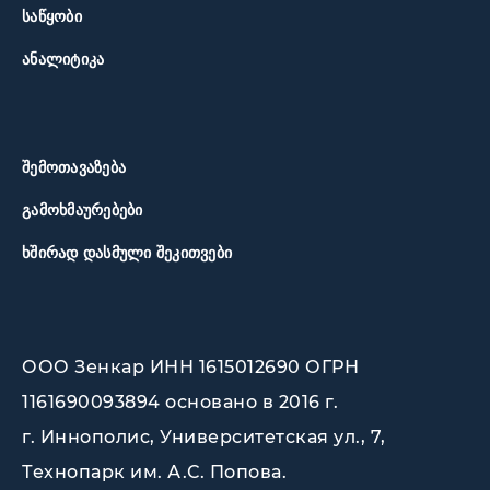
ᲡᲐᲬᲧᲝᲑᲘ
ᲐᲜᲐᲚᲘᲢᲘᲙᲐ
ᲨᲔᲛᲝᲗᲐᲕᲐᲖᲔᲑᲐ
ᲒᲐᲛᲝᲮᲛᲐᲣᲠᲔᲑᲔᲑᲘ
ᲮᲨᲘᲠᲐᲓ ᲓᲐᲡᲛᲣᲚᲘ ᲨᲔᲙᲘᲗᲕᲔᲑᲘ
ООО Зенкар ИНН 1615012690 ОГРН
1161690093894 основано в 2016 г.
г. Иннополис, Университетская ул., 7,
Технопарк им. А.С. Попова
.