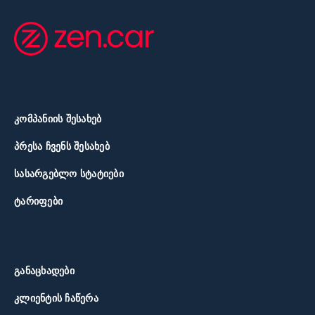
ᲙᲝᲛᲞᲐᲜᲘᲘᲡ ᲨᲔᲡᲐᲮᲔᲑ
ᲞᲠᲔᲡᲐ ᲩᲕᲔᲜᲡ ᲨᲔᲡᲐᲮᲔᲑ
ᲡᲐᲡᲐᲠᲒᲔᲑᲚᲝ ᲡᲢᲐᲢᲘᲔᲑᲘ
ᲢᲐᲠᲘᲤᲔᲑᲘ
ᲒᲐᲜᲐᲪᲮᲐᲓᲔᲑᲘ
ᲙᲚᲘᲔᲜᲢᲘᲡ ᲩᲐᲬᲔᲠᲐ