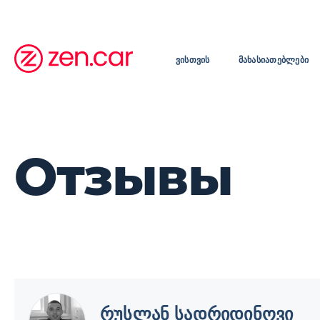
ᲕᲘᲡᲗᲕᲘᲡ
ᲛᲐᲮᲐᲡᲘᲐᲗᲔᲑᲚᲔᲑᲘ
Отзывы
რუსლან სადრიდინოვი