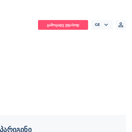
GE
ᲒᲐᲛᲝᲪᲐᲓᲔ ᲣᲤᲐᲡᲝᲓ
 პარიგინი