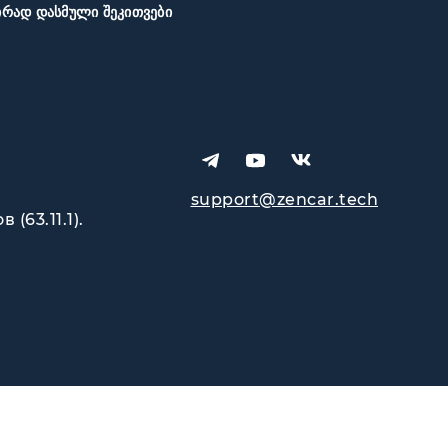
ᲘᲠᲐᲓ ᲓᲐᲡᲛᲣᲚᲘ ᲨᲔᲙᲘᲗᲕᲔᲑᲘ
support@zencar.tech
63.11.1).