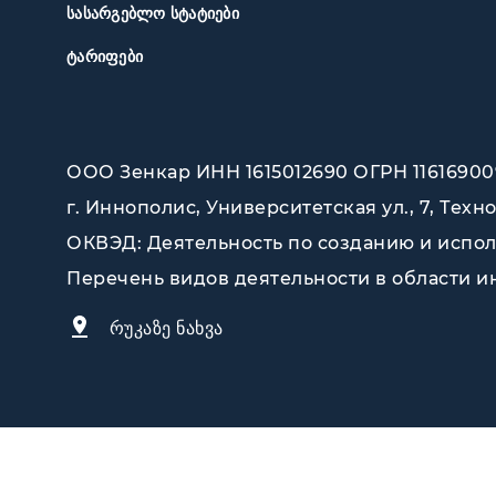
ᲡᲐᲡᲐᲠᲒᲔᲑᲚᲝ ᲡᲢᲐᲢᲘᲔᲑᲘ
ᲢᲐᲠᲘᲤᲔᲑᲘ
ООО Зенкар ИНН 1615012690 ОГРН 116169009
г. Иннополис, Университетская ул., 7, Техн
ОКВЭД: Деятельность по созданию и исполь
Перечень видов деятельности в области инф
რუკაზე ნახვა