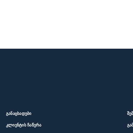
ᲒᲐᲜᲐᲪᲮᲐᲓᲔᲑᲘ
ᲨᲔ
ᲙᲚᲘᲔᲜᲢᲘᲡ ᲩᲐᲬᲔᲠᲐ
ᲒᲐ