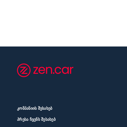
ᲙᲝᲛᲞᲐᲜᲘᲘᲡ ᲨᲔᲡᲐᲮᲔᲑ
ᲞᲠᲔᲡᲐ ᲩᲕᲔᲜᲡ ᲨᲔᲡᲐᲮᲔᲑ