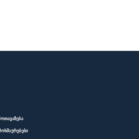
ᲛᲝᲗᲐᲕᲐᲖᲔᲑᲐ
ᲛᲝᲮᲛᲐᲣᲠᲔᲑᲔᲑᲘ