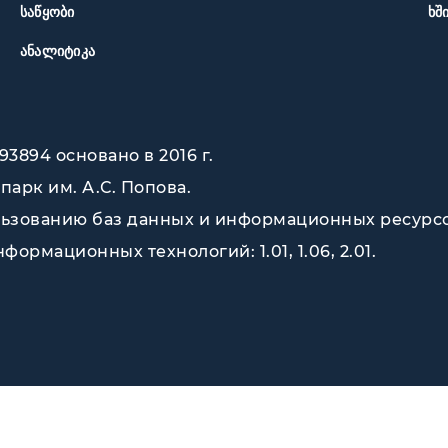
ᲡᲐᲬᲧᲝᲑᲘ
ᲮᲨ
ᲐᲜᲐᲚᲘᲢᲘᲙᲐ
3894 основано в 2016 г.
опарк им. А.С. Попова
.
зованию баз данных и информационных ресурсов (
ормационных технологий: 1.01, 1.06, 2.01.