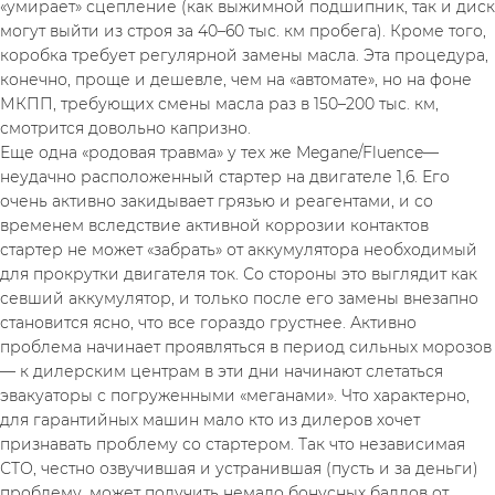
«умирает» сцепление (как выжимной подшипник, так и диск 
могут выйти из строя за 40–60 тыс. км пробега). Кроме того, 
коробка требует регулярной замены масла. Эта процедура, 
конечно, проще и дешевле, чем на «автомате», но на фоне 
МКПП, требующих смены масла раз в 150–200 тыс. км, 
смотрится довольно капризно.
Еще одна «родовая травма» у тех же Megane/Fluence— 
неудачно расположенный стартер на двигателе 1,6. Его 
очень активно закидывает грязью и реагентами, и со 
временем вследствие активной коррозии контактов 
стартер не может «забрать» от аккумулятора необходимый 
для прокрутки двигателя ток. Со стороны это выглядит как 
севший аккумулятор, и только после его замены внезапно 
становится ясно, что все гораздо грустнее. Активно 
проблема начинает проявляться в период сильных морозов 
— к дилерским центрам в эти дни начинают слетаться 
эвакуаторы с погруженными «меганами». Что характерно, 
для гарантийных машин мало кто из дилеров хочет 
признавать проблему со стартером. Так что независимая 
СТО, честно озвучившая и устранившая (пусть и за деньги) 
проблему, может получить немало бонусных баллов от 