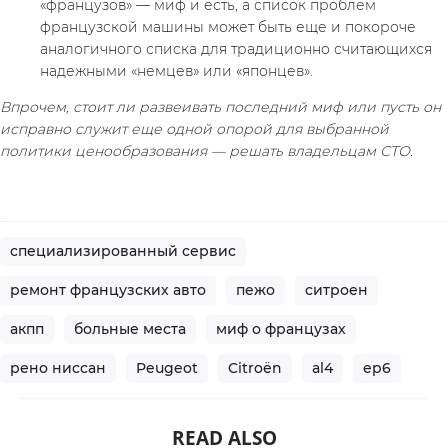
«французов» — миф и есть, а список проблем 
французской машины может быть еще и покороче 
аналогичного списка для традиционно считающихся 
надежными «немцев» или «японцев».
Впрочем, стоит ли развеивать последний миф или пусть он 
исправно служит еще одной опорой для выбранной 
политики ценообразования — решать владельцам СТО.
специализированный сервис
ремонт французских авто
пежо
ситроен
акпп
больные места
миф о французах
рено ниссан
Peugeot
Citroёn
al4
ep6
READ ALSO