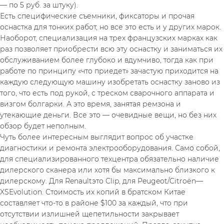
— по 5 руб. за штуку).
Есть специфические съемники, фиксаторы и прочая 
оснастка для тонких работ, но все это есть и у других марок. 
Наоборот, специализация на трех французских марках как 
раз позволяет приобрести всю эту оснастку и заниматься их 
обслуживанием более глубоко и вдумчиво, тогда как при 
работе по принципу «что приедет» зачастую приходится на 
каждую следующую машину изобретать оснастку заново из 
того, что есть под рукой, с треском сварочного аппарата и 
визгом болгарки. А это время, занятая ремзона и 
утекающие деньги. Все это — очевидные вещи, но без них 
обзор будет неполным.
Чуть более интересным выглядит вопрос об участке 
диагностики и ремонта электрооборудования. Само собой, 
для специализированного техцентра обязательно наличие 
дилерского сканера или хотя бы максимально близкого к 
дилерскому. Для Renaultэто Clip, для Peugeot/Citroёn— 
XSEvolution. Стоимость их копий в братском Китае 
составляет что-то в районе $100 за каждый, что при 
отсутствии излишней щепетильности закрывает 