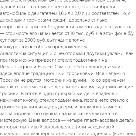
двигателем объемом 1,4 л, с барабанными тормозами на 
задней оси. Поэтому те несчастные, кто приобрели 
автомобиль с двигателем 1,6 или 2,0 л (и соответственно, с 
дисковыми тормозами сзади), довольно сильно 
напрягаются при необходимости замены заднего суппорта 
— стоимость его начинается от 10 тыс. руб. На этом фоне б/у 
суппорт за 2000 руб. выглядит вполне 
конкурентоспособным предложением.
Аналогична ситуация и с некоторыми другими узлами. Как 
пример можно привести стеклоподъемники на 
RenaultLaguna и Espace. Сам по себе стеклоподъемник 
здесь вполне традиционный, тросиковый. Все надежно. 
Тросики не рвутся, моторчик живучий. Но со временем 
«устают» пластмассовые детали механизма, удерживающие 
тросики. В итоге в один прекрасный день владелец 
нажимает кнопку стеклоподъемника, после чего стекло с 
грохотом рушится внутрь двери, и автомобиль вместо 
запланированного пункта назначения выдвигается в 
мастерскую. Цена вопроса — четыре пластмассовые детали, 
которые пытливый автовладелец (или находчивый 
владелец автомастерской) может найти отдельно (комплект 