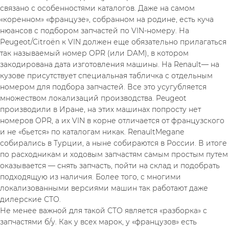
связано с особенностями каталогов. Даже на самом 
«коренном» «французе», собранном на родине, есть куча 
нюансов с подбором запчастей по VIN-номеру. На 
Peugeot/Citroёn к VIN должен еще обязательно прилагаться 
так называемый номер OPR (или DAM), в котором 
закодирована дата изготовления машины. На Renault— на 
кузове присутствует специальная табличка с отдельным 
номером для подбора запчастей. Все это усугубляется 
множеством локализаций производства. Peugeot 
производили в Иране, на этих машинах попросту нет 
номеров OPR, а их VIN в корне отличается от французского 
и не «бьется» по каталогам никак. RenaultMegane 
собирались в Турции, а ныне собираются в России. В итоге 
по расходникам и ходовым запчастям самым простым путем 
оказывается — снять запчасть, пойти на склад и подобрать 
подходящую из наличия. Более того, с многими 
локализованными версиями машин так работают даже 
дилерские СТО.
Не менее важной для такой СТО является «разборка» с 
запчастями б/у. Как у всех марок, у «французов» есть 