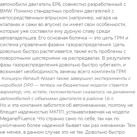
автомобили двигатель EP6, совместно разработанный с 
BMW. Помимо стандартных проблем двигателей с 
непосредственным впрыском (например, нагара на 
клапанах и сажи во впуске) он имеет свои особенности, 
которые уже составили ему дурную славу среди 
автовладельцев. Его основная болячка — это цепь ГРМ и 
система управления фазами газораспределения. Цепь 
довольно быстро растягивается, также есть проблемы с 
поворотными шестернями на распредвалах. В результате 
фазы газораспределения довольно быстро «убегают», и 
возникает необходимость замены всего комплекта ГРМ.
 Концерн Renault-Nissan также завершил эксперименты с 
коробкой DP0 — теперь на бюджетные модели ставится 
вариатор, что, кстати, положительно сказалось на динамике 
автомобилей с объемами двигателя в районе 1,6 л.
Но и эта компания заботится об автомеханиках, поэтому не 
блещет надежностью МКПП, устанавливаемая на модели 
Megane/Fluence. Что странно само по себе, так как по 
умолчанию более надежной бывает как раз «механика». Тем 
не менее, в данном случае это не так. Довольно быстро 