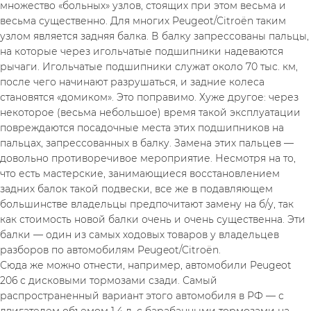
множество «больных» узлов, стоящих при этом весьма и 
весьма существенно. Для многих Peugeot/Citroёn таким 
узлом является задняя балка. В балку запрессованы пальцы, 
на которые через игольчатые подшипники надеваются 
рычаги. Игольчатые подшипники служат около 70 тыс. км, 
после чего начинают разрушаться, и задние колеса 
становятся «домиком». Это поправимо. Хуже другое: через 
некоторое (весьма небольшое) время такой эксплуатации 
повреждаются посадочные места этих подшипников на 
пальцах, запрессованных в балку. Замена этих пальцев — 
довольно противоречивое мероприятие. Несмотря на то, 
что есть мастерские, занимающиеся восстановлением 
задних балок такой подвески, все же в подавляющем 
большинстве владельцы предпочитают замену на б/у, так 
как стоимость новой балки очень и очень существенна. Эти 
балки — один из самых ходовых товаров у владельцев 
разборов по автомобилям Peugeot/Citroёn.
Сюда же можно отнести, например, автомобили Peugeot 
206 с дисковыми тормозами сзади. Самый 
распространенный вариант этого автомобиля в РФ — с 