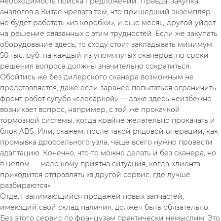
необходимость поиска предложений. Правда, закупка 
аналогов в Китае чревата тем, что пришедший экземпляр 
не будет работать «из коробки», и еще месяц-другой уйдет 
на решение связанных с этим трудностей. Если же закупать 
оборудование здесь, то сходу стоит закладывать минимум 
50 тыс. руб. на каждый из упомянутых сканеров, но сроки 
решения вопроса должны значительно сократиться.
Обойтись же без дилерского сканера возможным не 
представляется, даже если заранее попытаться ограничить 
фронт работ сугубо «слесаркой» — даже здесь неизбежно 
возникает вопрос, например, с той же прокачкой 
тормозной системы, когда крайне желательно прокачать и 
блок ABS. Или, скажем, после такой рядовой операции, как 
промывка дроссельного узла, чаще всего нужно провести 
адаптацию. Конечно, что-то можно делать и без сканера, но 
в целом — мало кому приятна ситуация, когда клиента 
приходится отправлять «в другой сервис, где лучше 
разбираются».
Отдел, занимающийся продажей новых запчастей, 
имеющий свой склад наличия, должен быть обязательно. 
Без этого сервис по французам практически немыслим. Это 