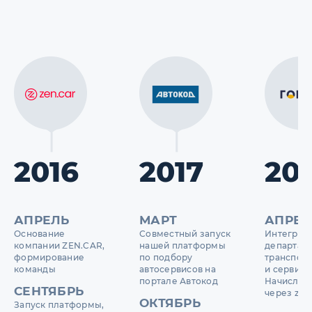
2016
2017
20
АПРЕЛЬ
МАРТ
АПРЕЛ
Основание
Совместный запуск
Интеграци
компании ZEN.CAR,
нашей платформы
департам
формирование
по подбору
транспор
команды
автосервисов на
и сервисо
портале Автокод
Начислен
СЕНТЯБРЬ
через zen.
ОКТЯБРЬ
Запуск платформы,