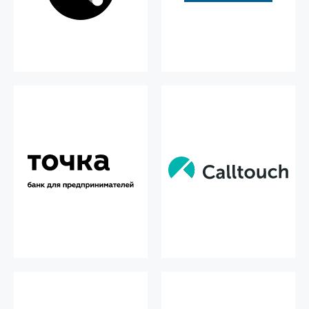
ПОДРОБНЕЕ О ПАРТНЕРЕ
ПОДРОБНЕЕ О ПАРТНЕРЕ
Точка - банк для
Calltouch - система
предпринимателей и
сквозной аналитики,
предприятий
коллтрекинга и
управления рекламой
Регистрация бизнеса,
подключение бухгалтерии.
Для клиентов
workshop.zen.car кешбэк от
15% на услуги Calltouch.
ПОДРОБНЕЕ О ПАРТНЕРЕ
ПОДРОБНЕЕ О ПАРТНЕРЕ
РЕГ.РУ – регистратор
Innopolis - город высоких
доменных имён и хостинг-
технологий
провайдеров