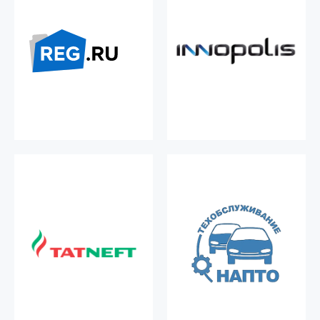
ZEN.CAR – резиденты особой
Для клиентов
экономической зоны
workshop.zen.car кешбэк на
Иннополис.
услуги создания сайта,
регистрацию доменов.
ПОДРОБНЕЕ О ПАРТНЕРЕ
ПОДРОБНЕЕ О ПАРТНЕРЕ
Татнефть - одна из
Национальная ассоциация
крупнейших российских
предприятий
нефтяных компаний
технического
обслуживания
Официальный партнер сети
транспортных средств
автозаправочных станций
Татнефть.