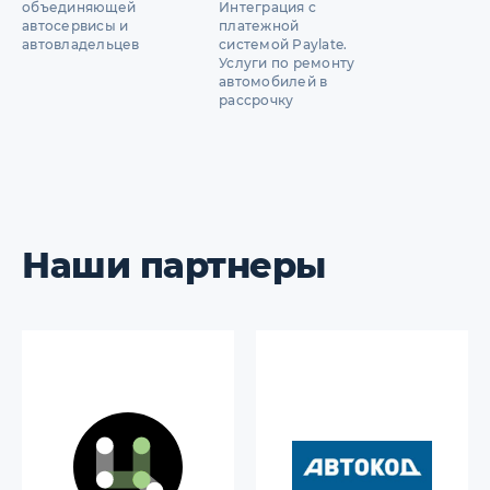
объединяющей
Интеграция с
автосервисы и
платежной
автовладельцев
системой Paylate.
Услуги по ремонту
автомобилей в
рассрочку
Наши партнеры
Госуслуги - единый портал
Автокод - портал
государственных услуг
Правительства Москвы
Официальный партнер
Запись на обслуживание и
Госуслуг Татарстана по
ремонт автомобиля,
ремонту и обслуживанию
сравнение предложений от
автомобиля.
автосервисов.