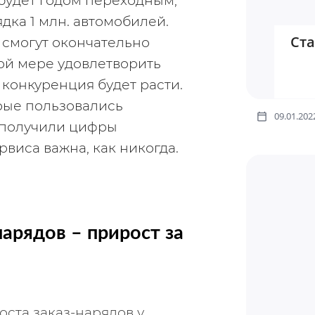
 будет годом переходным, 
ка 1 млн. автомобилей. 
Ста
смогут окончательно 
й мере удовлетворить 
конкуренция будет расти. 
ые пользовались 
09.01.202
и получили цифры 
виса важна, как никогда.
арядов – прирост за 
ста заказ-нарядов у 