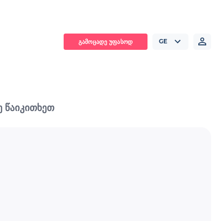
GE
ᲒᲐᲛᲝᲪᲐᲓᲔ ᲣᲤᲐᲡᲝᲓ
ე წაიკითხეთ