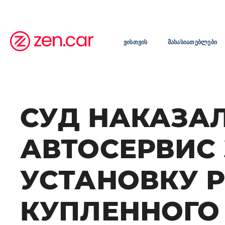
ᲕᲘᲡᲗᲕᲘᲡ
ᲛᲐᲮᲐᲡᲘᲐᲗᲔᲑᲚᲔᲑᲘ
СУД НАКАЗА
АВТОСЕРВИС
УСТАНОВКУ Р
КУПЛЕННОГО