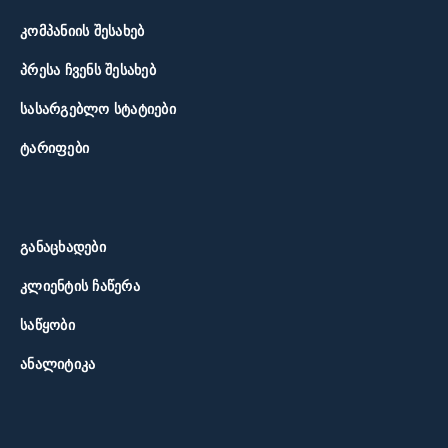
ᲙᲝᲛᲞᲐᲜᲘᲘᲡ ᲨᲔᲡᲐᲮᲔᲑ
ᲞᲠᲔᲡᲐ ᲩᲕᲔᲜᲡ ᲨᲔᲡᲐᲮᲔᲑ
ᲡᲐᲡᲐᲠᲒᲔᲑᲚᲝ ᲡᲢᲐᲢᲘᲔᲑᲘ
ᲢᲐᲠᲘᲤᲔᲑᲘ
ᲒᲐᲜᲐᲪᲮᲐᲓᲔᲑᲘ
ᲙᲚᲘᲔᲜᲢᲘᲡ ᲩᲐᲬᲔᲠᲐ
ᲡᲐᲬᲧᲝᲑᲘ
ᲐᲜᲐᲚᲘᲢᲘᲙᲐ