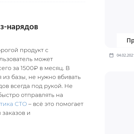
аз-нарядов
Пр
рогой продукт с 
04.02.202
ьзователь может 
о за 1500₽ в месяц. В 
из базы, не нужно вбивать 
ов всегда под рукой. Не 
быстро отправлять на 
тика СТО
 – всё это помогает 
заказов и 