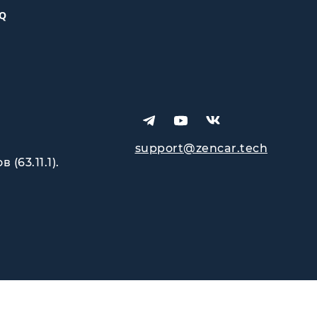
Q
support@zencar.tech
63.11.1).