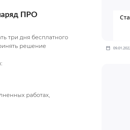
наряд ПРО
Ста
ть три дня бесплатного 
ринять решение 
09.01.202
:
олненных работах,