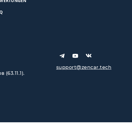
WERTUNGEN
Q
support@zencar.tech
63.11.1).