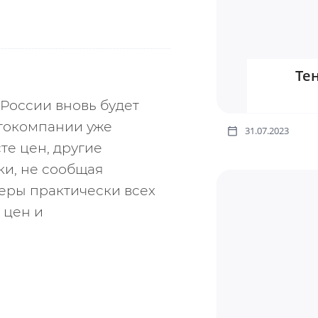
Те
России вновь будет 
токомпании уже 
31.07.2023
е цен, другие 
и, не сообщая 
еры практически всех 
цен и 