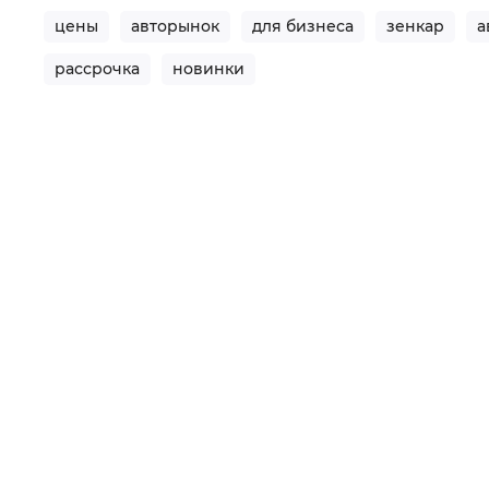
цены
авторынок
для бизнеса
зенкар
а
рассрочка
новинки